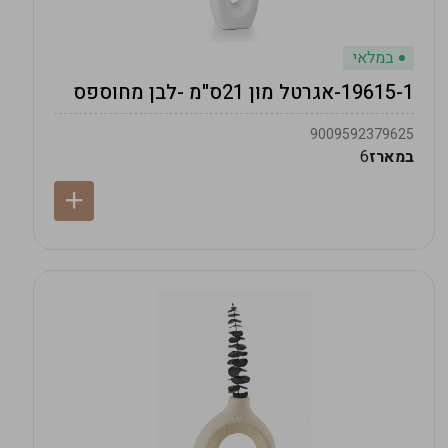
במלאי
19615-1-אגרטל מון 21ס"מ -לבן מחוספס
9009592379625
במארז
6