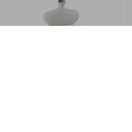
במלאי
19607-2/07-אגרטל אריאנדה 15.5ס"מ -
לבן נקי
9009802379629
במארז
4