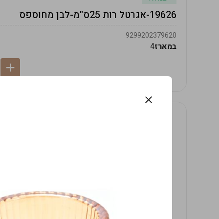
19626-אגרטל רות 25ס"מ-לבן מחוספס
9299202379620
במארז
4