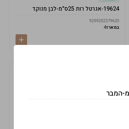
19624-אגרטל רות 25ס"מ-לבן מנוקד
9299202379620
במארז
4