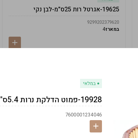
19625-אגרטל רות 25ס"מ-לבן נקי
9299202379620
במארז
4
במלאי
19928-פמוט הדלקת נרות 5.4ס"מ-המבר
7600001234046