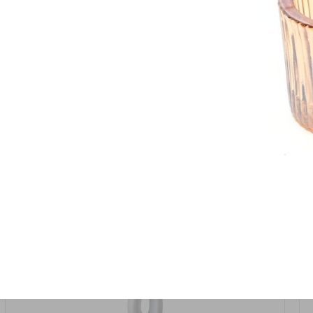
אזל המלאי
19617-2/17-אגרטל הרמס 19ס"מ -לבן נקי
9009492379626
במארז
6