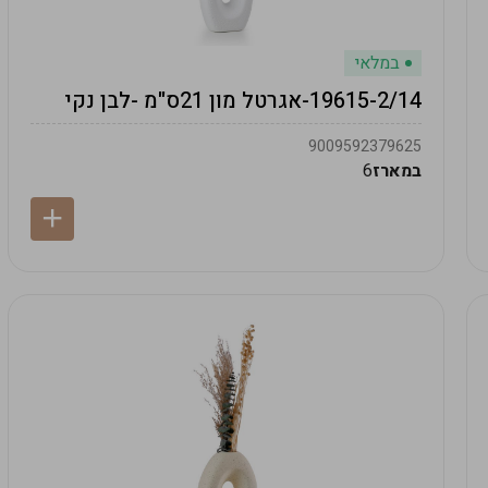
במלאי
19615-2/14-אגרטל מון 21ס"מ -לבן נקי
9009592379625
במארז
6