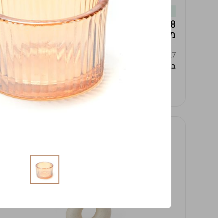
במלאי
19619/8-אגרטל אפרודיטה 24ס"מ -לבן
מנוקד
9009392379627
במארז
4