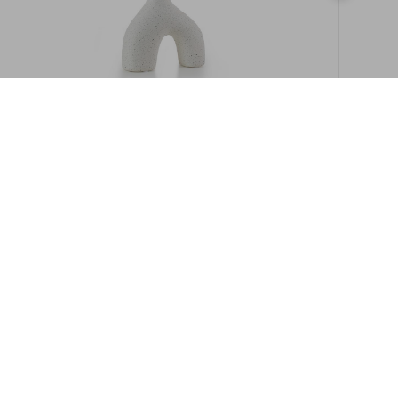
במלאי
19609/8-אגרטל איקרוס 16ס"מ -לבן מנוקד
9009892379622
במארז
6