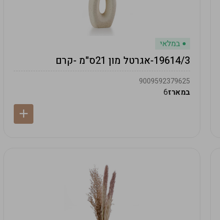
במלאי
19614/3-אגרטל מון 21ס"מ -קרם
9009592379625
במארז
6