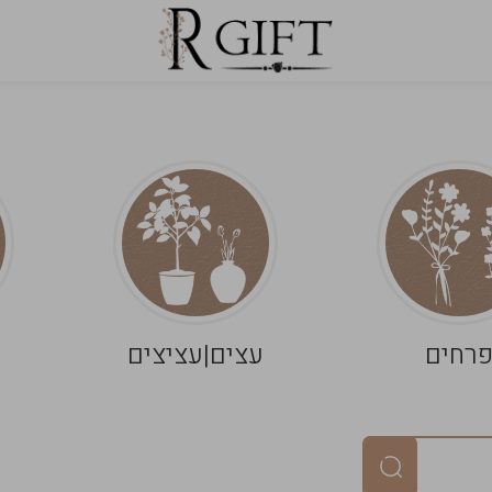
רחים
עצים|עציצים