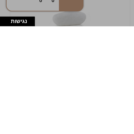
0
0
נגישות
במלאי
19607-1-אגרטל אריאנדה 15.5ס"מ - לבן
מחוספס
9009802379629
במארז
4