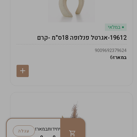
במלאי
19612-אגרטל פנלופה 18ס"מ -קרם
9009692379624
במארז
6
יחידות
במארז
עגלה