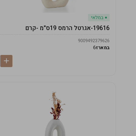
במלאי
19616-אגרטל הרמס 19ס"מ -קרם
9009492379626
במארז
6