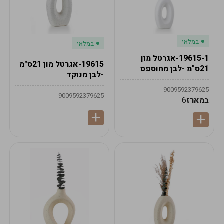
במלאי
במלאי
19615-1-אגרטל מון
19615-אגרטל מון 21ס"מ
21ס"מ -לבן מחוספס
-לבן מנוקד
9009592379625
9009592379625
במארז
6