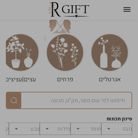
עגלת
ניקוי
שלך
הסל
אגרטלים
פרחים
עצים|עציצים
סיכום
יחידות
0
במארז
0
סינון תכונות
מחיר
0
₪
לפני