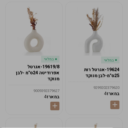
במלאי
במלאי
19619/8-אגרטל
19624-אגרטל רות
אפרודיטה 24ס"מ -לבן
25ס"מ-לבן מנוקד
מנוקד
9299202379620
9009392379627
במארז
4
במארז
4