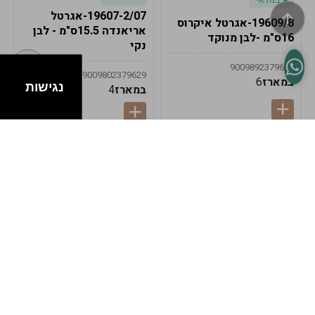
19607-2/07-אגרטל
19609/8-אגרטל איקרוס
אריאנדה 15.5ס"מ - לבן
16ס"מ -לבן מנוקד
נקי
9009892379622
9009802379629
במארז
6
נגישות
במארז
4
במלאי
במלאי
19607-1-אגרטל
19607/6-אגרטל