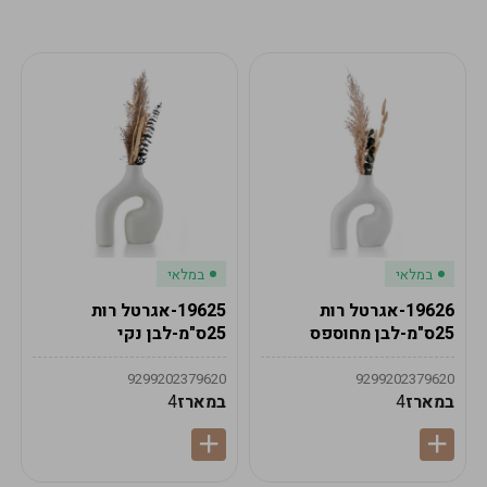
מע"מ
מע"מ
0
₪
0%
0
סה"כ
₪
לתשלום
לסיום הזמנה
במלאי
במלאי
19626-אגרטל רות
19625-אגרטל רות
25ס"מ-לבן מחוספס
25ס"מ-לבן נקי
9299202379620
9299202379620
במארז
4
במארז
4