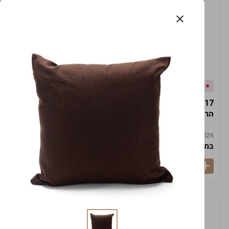
אזל המלאי
במלאי
19617-2/17-אגרטל
19617/6-אגרטל הרמס
הרמס 19ס"מ -לבן נקי
19ס"מ -לבן מנוקד
9009492379626
9009492379626
במארז
6
במארז
6