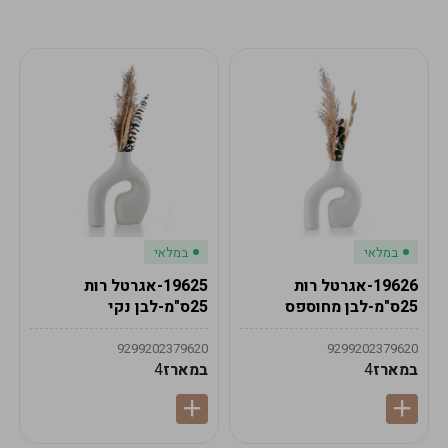
מע"מ
מע"מ
0
₪
0%
0
סה"כ
₪
לתשלום
לסיום הזמנה
במלאי
במלאי
19626-אגרטל רות
19625-אגרטל רות
25ס"מ-לבן מחוספס
25ס"מ-לבן נקי
9299202379620
9299202379620
במארז
4
במארז
4