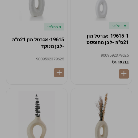
במלאי
במלאי
19615-1-אגרטל מון
19615-אגרטל מון 21ס"מ
21ס"מ -לבן מחוספס
-לבן מנוקד
9009592379625
9009592379625
במארז
6