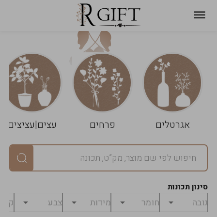
עגלת
ניקוי
שלך
הסל
אגרטלים
פרחים
עצים|עציצים
סיכום
יחידות
0
במארז
0
סינון תכונות
מחיר
0
₪
לפני