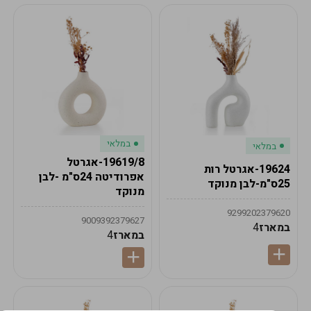
במלאי
במלאי
19619/8-אגרטל
19624-אגרטל רות
אפרודיטה 24ס"מ -לבן
25ס"מ-לבן מנוקד
מנוקד
9299202379620
9009392379627
במארז
4
במארז
4