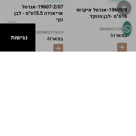
19607-2/07-אגרטל
19609/8-אגרטל איקרוס
אריאנדה 15.5ס"מ - לבן
16ס"מ -לבן מנוקד
נקי
9009892379622
9009802379629
במארז
6
נגישות
במארז
4
במלאי
במלאי
19607-1-אגרטל
19607/6-אגרטל