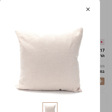
אזל המלאי
במלאי
19617-2/17-אגרטל
19617/6-אגרטל הרמס
הרמס 19ס"מ -לבן נקי
19ס"מ -לבן מנוקד
9009492379626
9009492379626
במארז
6
במארז
6