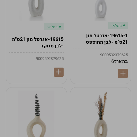
במלאי
במלאי
19615-1-אגרטל מון
19615-אגרטל מון 21ס"מ
21ס"מ -לבן מחוספס
-לבן מנוקד
9009592379625
9009592379625
במארז
6