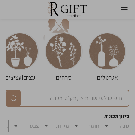
עגלת
ניקוי
שלך
הסל
אגרטלים
פרחים
עצים|עציצים
סיכום
יחידות
0
במארז
0
סינון תכונות
מחיר
0
₪
לפני