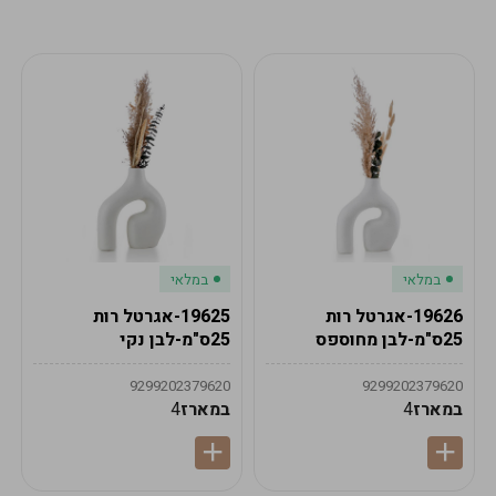
מע"מ
מע"מ
0
₪
0%
0
סה"כ
₪
לתשלום
לסיום הזמנה
במלאי
במלאי
19626-אגרטל רות
19625-אגרטל רות
25ס"מ-לבן מחוספס
25ס"מ-לבן נקי
9299202379620
9299202379620
במארז
4
במארז
4