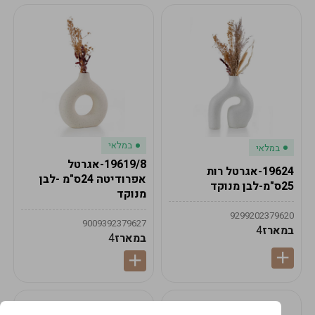
במלאי
במלאי
19619/8-אגרטל
19624-אגרטל רות
אפרודיטה 24ס"מ -לבן
25ס"מ-לבן מנוקד
מנוקד
9299202379620
9009392379627
במארז
4
במארז
4