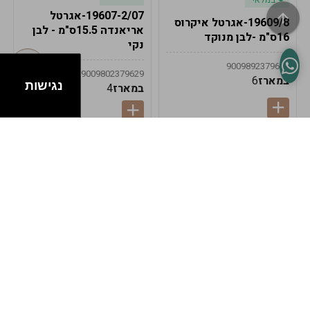
19607-2/07-אגרטל
19609/8-אגרטל איקרוס
אריאנדה 15.5ס"מ - לבן
16ס"מ -לבן מנוקד
נקי
9009892379622
9009802379629
במארז
6
נגישות
במארז
4
במלאי
במלאי
19607-1-אגרטל
19607/6-אגרטל