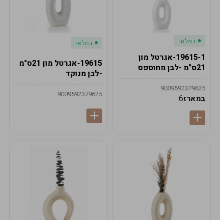
במלאי
במלאי
19615-1-אגרטל מון
19615-אגרטל מון 21ס"מ
21ס"מ -לבן מחוספס
-לבן מנוקד
9009592379625
9009592379625
במארז
6