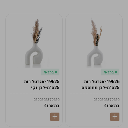
מע"מ
מע"מ
0
₪
0%
0
סה"כ
₪
לתשלום
לסיום הזמנה
במלאי
במלאי
19626-אגרטל רות
19625-אגרטל רות
25ס"מ-לבן מחוספס
25ס"מ-לבן נקי
9299202379620
9299202379620
במארז
4
במארז
4