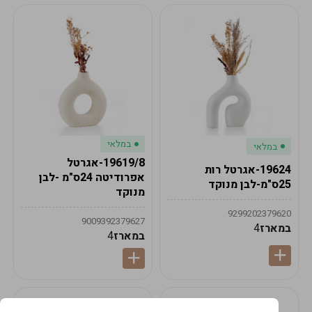
במלאי
במלאי
19619/8-אגרטל
19624-אגרטל רות
אפרודיטה 24ס"מ -לבן
25ס"מ-לבן מנוקד
מנוקד
9299202379620
9009392379627
במארז
4
במארז
4