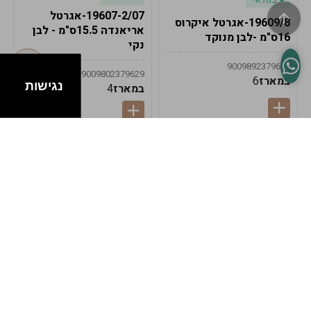
19607-2/07-אגרטל
19609/8-אגרטל איקרוס
אריאנדה 15.5ס"מ - לבן
16ס"מ -לבן מנוקד
נקי
9009892379622
9009802379629
במארז
6
נגישות
במארז
4
במלאי
במלאי
19607-1-אגרטל
19607/6-אגרטל