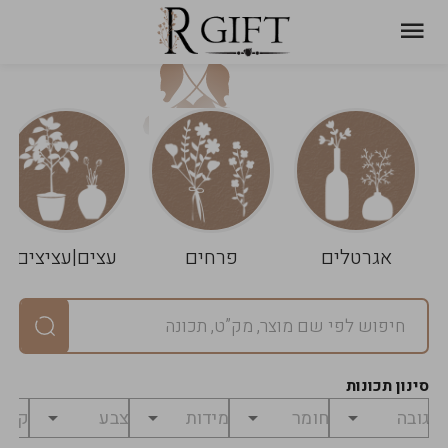
עגלת
ניקוי
שלך
הסל
אגרטלים
פרחים
עצים|עציצים
סיכום
יחידות
0
במארז
0
סינון תכונות
מחיר
0
₪
לפני