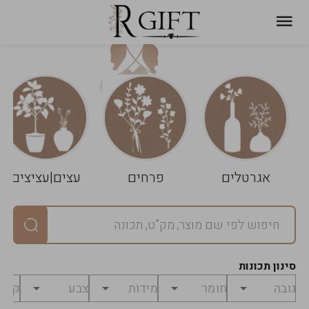
עגלת
ניקוי
שלך
הסל
אגרטלים
פרחים
עצים|עציצים
סיכום
יחידות
0
במארז
0
סינון תכונות
מחיר
0
₪
לפני