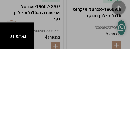
19607-2/07-אגרטל
19609/8-אגרטל איקרוס
אריאנדה 15.5ס"מ - לבן
16ס"מ -לבן מנוקד
נקי
9009892379622
9009802379629
במארז
6
נגישות
במארז
4
במלאי
במלאי
19607-1-אגרטל
19607/6-אגרטל