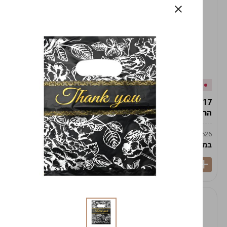
אזל המלאי
במלאי
19617-2/17-אגרטל
19617/6-אגרטל הרמס
הרמס 19ס"מ -לבן נקי
19ס"מ -לבן מנוקד
9009492379626
9009492379626
במארז
6
במארז
6