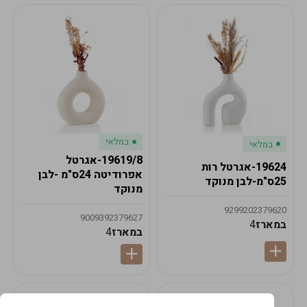
במלאי
במלאי
19619/8-אגרטל
19624-אגרטל רות
אפרודיטה 24ס"מ -לבן
25ס"מ-לבן מנוקד
מנוקד
9299202379620
9009392379627
במארז
4
במארז
4