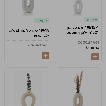
במלאי
במלאי
19615-1-אגרטל מון
19615-אגרטל מון 21ס"מ
21ס"מ -לבן מחוספס
-לבן מנוקד
9009592379625
9009592379625
במארז
6