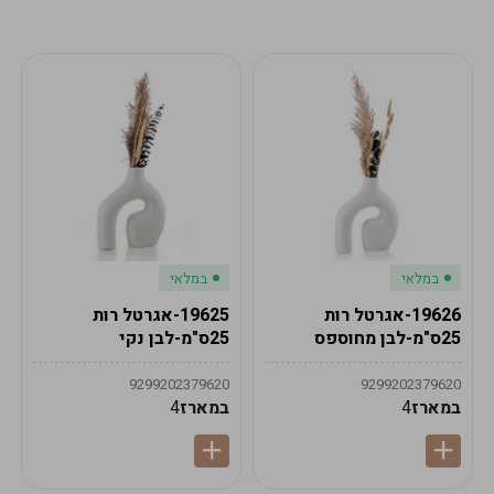
מע"מ
מע"מ
0
₪
0%
0
סה"כ
₪
לתשלום
לסיום הזמנה
במלאי
במלאי
19626-אגרטל רות
19625-אגרטל רות
25ס"מ-לבן מחוספס
25ס"מ-לבן נקי
9299202379620
9299202379620
במארז
4
במארז
4