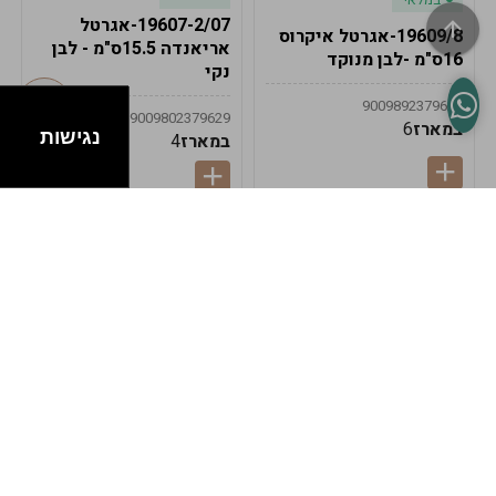
19607-2/07-אגרטל
19609/8-אגרטל איקרוס
אריאנדה 15.5ס"מ - לבן
16ס"מ -לבן מנוקד
נקי
9009892379622
9009802379629
במארז
6
נגישות
במארז
4
במלאי
במלאי
19607-1-אגרטל
19607/6-אגרטל