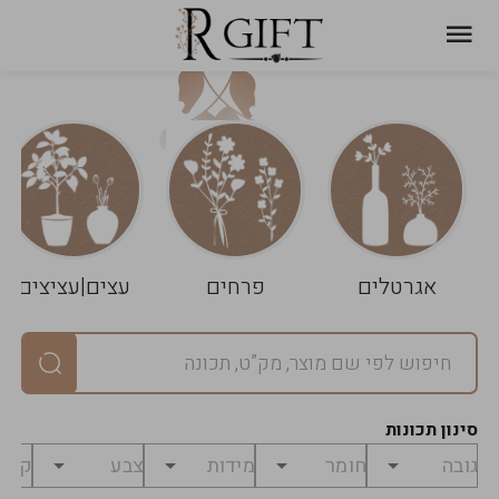
עגלת
ניקוי
שלך
הסל
אגרטלים
פרחים
עצים|עציצים
סיכום
יחידות
0
במארז
0
סינון תכונות
מחיר
0
₪
לפני