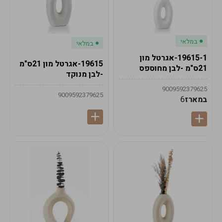
במלאי
במלאי
19615-1-אגרטל מון
19615-אגרטל מון 21ס"מ
21ס"מ -לבן מחוספס
-לבן מנוקד
9009592379625
9009592379625
במארז
6