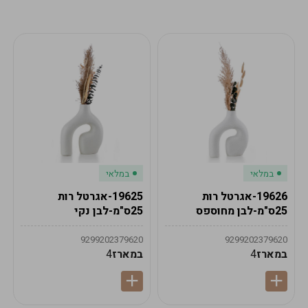
מע"מ
מע"מ
0
₪
0%
0
סה"כ
₪
לתשלום
לסיום הזמנה
במלאי
במלאי
19626-אגרטל רות
19625-אגרטל רות
25ס"מ-לבן מחוספס
25ס"מ-לבן נקי
9299202379620
9299202379620
במארז
4
במארז
4