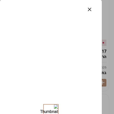
אזל המלאי
במלאי
19617-2/17-אגרטל
19617/6-אגרטל הרמס
הרמס 19ס"מ -לבן נקי
19ס"מ -לבן מנוקד
9009492379626
9009492379626
במארז
6
במארז
6