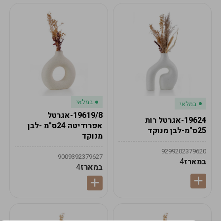
במלאי
במלאי
19619/8-אגרטל
19624-אגרטל רות
אפרודיטה 24ס"מ -לבן
25ס"מ-לבן מנוקד
מנוקד
9299202379620
9009392379627
במארז
4
במארז
4