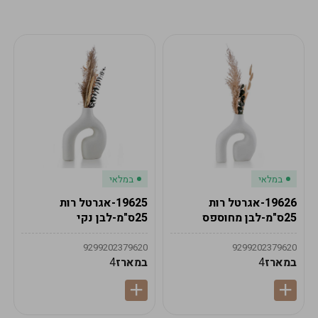
מע"מ
מע"מ
0
₪
0%
0
סה"כ
₪
לתשלום
לסיום הזמנה
במלאי
במלאי
19626-אגרטל רות
19625-אגרטל רות
25ס"מ-לבן מחוספס
25ס"מ-לבן נקי
9299202379620
9299202379620
במארז
4
במארז
4