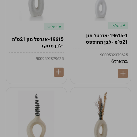
במלאי
במלאי
19615-1-אגרטל מון
19615-אגרטל מון 21ס"מ
21ס"מ -לבן מחוספס
-לבן מנוקד
9009592379625
9009592379625
במארז
6