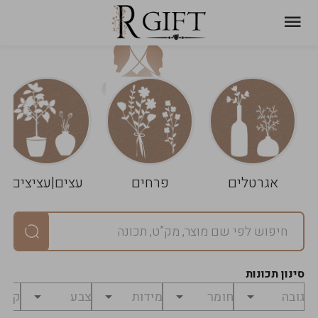
עגלת
ניקוי
שלך
הסל
אגרטלים
פרחים
עצים|עציצים
סיכום
יחידות
0
במארז
0
סינון תכונות
מחיר
0
₪
לפני