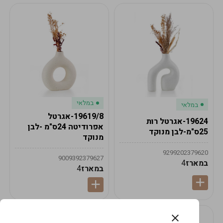
במלאי
במלאי
19619/8-אגרטל
19624-אגרטל רות
אפרודיטה 24ס"מ -לבן
25ס"מ-לבן מנוקד
מנוקד
9299202379620
9009392379627
במארז
4
במארז
4