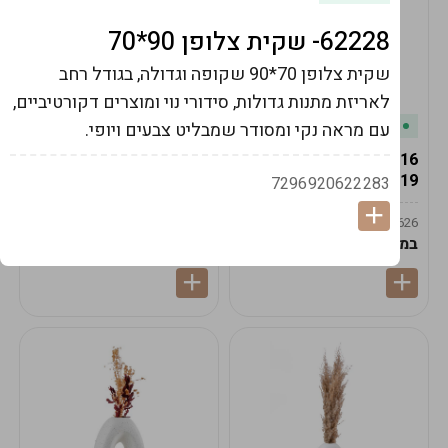
62228- שקית צלופן 90*70
שקית צלופן 70*90 שקופה וגדולה, בגודל רחב
לאריזת מתנות גדולות, סידורי נוי ומוצרים דקורטיביים,
במלאי
במלאי
עם מראה נקי ומסודר שמבליט צבעים ויופי.
19616-אגרטל הרמס
19615-2/14-אגרטל מון
19ס"מ -קרם
21ס"מ -לבן נקי
7296920622283
9009592379625
9009492379626
במארז
6
במארז
6