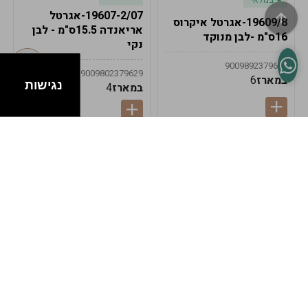
19607-2/07-אגרטל
19609/8-אגרטל איקרוס
אריאנדה 15.5ס"מ - לבן
16ס"מ -לבן מנוקד
נקי
9009892379622
9009802379629
במארז
6
נגישות
במארז
4
במלאי
במלאי
19607-1-אגרטל
19607/6-אגרטל