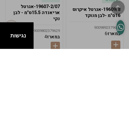
19607-2/07-אגרטל
19609/8-אגרטל איקרוס
אריאנדה 15.5ס"מ - לבן
16ס"מ -לבן מנוקד
נקי
9009892379622
9009802379629
במארז
6
נגישות
במארז
4
במלאי
במלאי
19607-1-אגרטל
19607/6-אגרטל