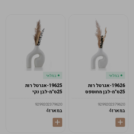
מע"מ
מע"מ
0
₪
0%
0
סה"כ
₪
לתשלום
לסיום הזמנה
במלאי
במלאי
19626-אגרטל רות
19625-אגרטל רות
25ס"מ-לבן מחוספס
25ס"מ-לבן נקי
9299202379620
9299202379620
במארז
4
במארז
4