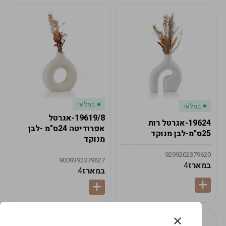
במלאי
במלאי
19619/8-אגרטל
19624-אגרטל רות
אפרודיטה 24ס"מ -לבן
25ס"מ-לבן מנוקד
מנוקד
9299202379620
9009392379627
במארז
4
במארז
4