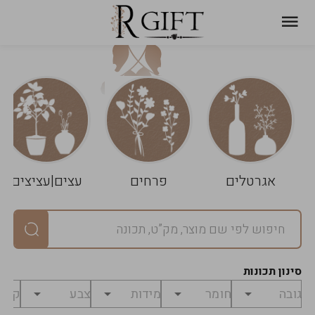
עגלת
ניקוי
שלך
הסל
אגרטלים
פרחים
עצים|עציצים
סיכום
יחידות
0
במארז
0
סינון תכונות
מחיר
0
₪
לפני