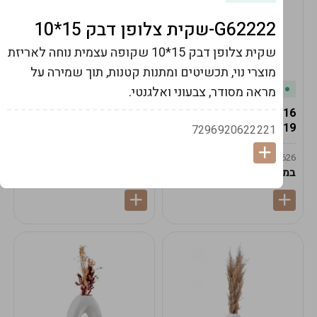
G62222-שקית צלופן דבק 15*10
שקית צלופן דבק 15*10 שקופה עצמית נוחה לאריזת
מוצרי נוי, תכשיטים ומתנות קטנות, תוך שמירה על
במלאי
במלאי
מראה מסודר, צבעוני ואלגנטי.
19616-אגרטל הרמס
19615-2/14-אגרטל מון
19ס"מ -קרם
21ס"מ -לבן נקי
7296920622221
9009592379625
9009492379626
במארז
6
במארז
6