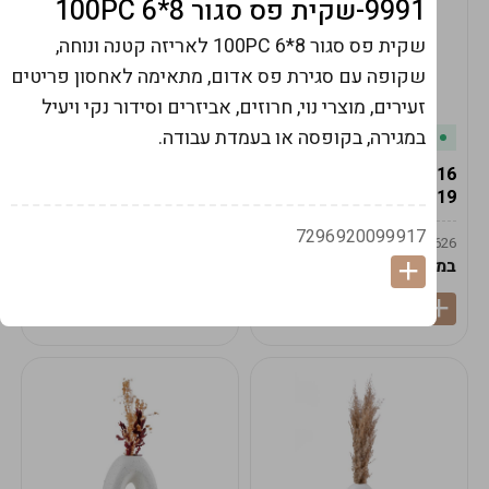
9991-שקית פס סגור 8*6 100PC
שקית פס סגור 8*6 100PC לאריזה קטנה ונוחה,
שקופה עם סגירת פס אדום, מתאימה לאחסון פריטים
זעירים, מוצרי נוי, חרוזים, אביזרים וסידור נקי ויעיל
במגירה, בקופסה או בעמדת עבודה.
במלאי
במלאי
19616-אגרטל הרמס
19615-2/14-אגרטל מון
19ס"מ -קרם
21ס"מ -לבן נקי
7296920099917
9009592379625
9009492379626
במארז
6
במארז
6