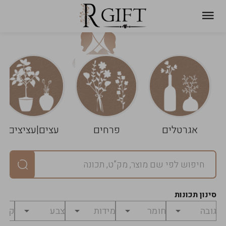
עגלת
ניקוי
שלך
הסל
אגרטלים
פרחים
עצים|עציצים
סיכום
יחידות
0
במארז
0
סינון תכונות
מחיר
0
₪
לפני