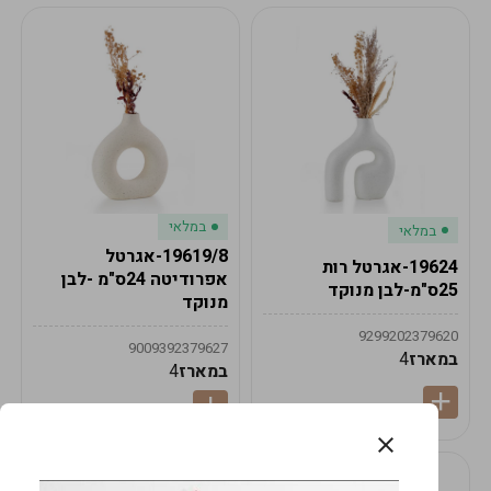
במלאי
במלאי
19619/8-אגרטל
19624-אגרטל רות
אפרודיטה 24ס"מ -לבן
25ס"מ-לבן מנוקד
מנוקד
9299202379620
9009392379627
במארז
4
במארז
4