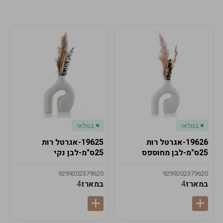
מע"מ
מע"מ
0
₪
0%
0
סה"כ
₪
לתשלום
לסיום הזמנה
במלאי
במלאי
19626-אגרטל רות
19625-אגרטל רות
25ס"מ-לבן מחוספס
25ס"מ-לבן נקי
9299202379620
9299202379620
במארז
4
במארז
4