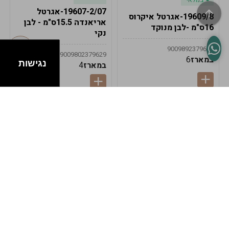
19607-2/07-אגרטל
19609/8-אגרטל איקרוס
אריאנדה 15.5ס"מ - לבן
16ס"מ -לבן מנוקד
נקי
9009892379622
9009802379629
במארז
6
נגישות
במארז
4
במלאי
במלאי
19607-1-אגרטל
19607/6-אגרטל