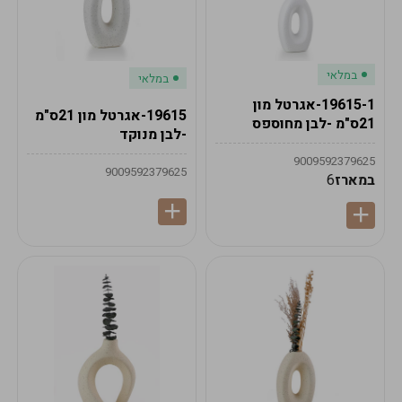
במלאי
במלאי
19615-1-אגרטל מון
19615-אגרטל מון 21ס"מ
21ס"מ -לבן מחוספס
-לבן מנוקד
9009592379625
9009592379625
במארז
6