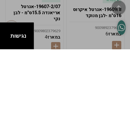
19607-2/07-אגרטל
19609/8-אגרטל איקרוס
אריאנדה 15.5ס"מ - לבן
16ס"מ -לבן מנוקד
נקי
9009892379622
9009802379629
במארז
6
נגישות
במארז
4
במלאי
במלאי
19607-1-אגרטל
19607/6-אגרטל