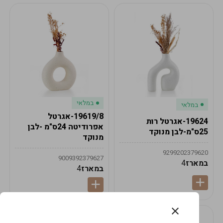
במלאי
במלאי
19619/8-אגרטל
19624-אגרטל רות
אפרודיטה 24ס"מ -לבן
25ס"מ-לבן מנוקד
מנוקד
9299202379620
9009392379627
במארז
4
במארז
4