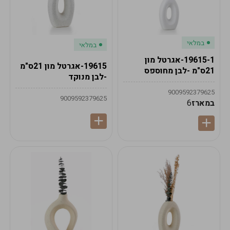
במלאי
במלאי
19615-1-אגרטל מון
19615-אגרטל מון 21ס"מ
21ס"מ -לבן מחוספס
-לבן מנוקד
9009592379625
9009592379625
במארז
6