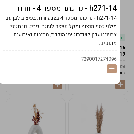
h271-14 - נר כתר מספר 4 - וורוד
h271-14 -
נר כתר מספר 4 בצבע ורוד, בעיצוב לבן עם
מילוי כסף מנצנץ ומקל נעיצה לעוגה. פריט נוי חגיגי,
צבעוני ועדין לשדרוג ימי הולדת, מסיבות ואירועים
במלאי
במלאי
מתוקים.
19616-אגרטל הרמס
19615-2/14-אגרטל מון
19ס"מ -קרם
21ס"מ -לבן נקי
7290017274096
9009592379625
9009492379626
במארז
6
במארז
6