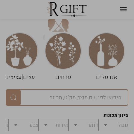
עגלת
ניקוי
שלך
הסל
אגרטלים
פרחים
עצים|עציצים
סיכום
יחידות
0
במארז
0
סינון תכונות
מחיר
0
₪
לפני