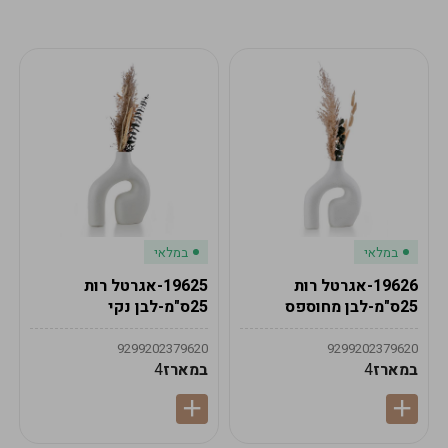
מע"מ
מע"מ
0
₪
0%
0
סה"כ
₪
לתשלום
לסיום הזמנה
במלאי
במלאי
19626-אגרטל רות
19625-אגרטל רות
25ס"מ-לבן מחוספס
25ס"מ-לבן נקי
9299202379620
9299202379620
במארז
4
במארז
4