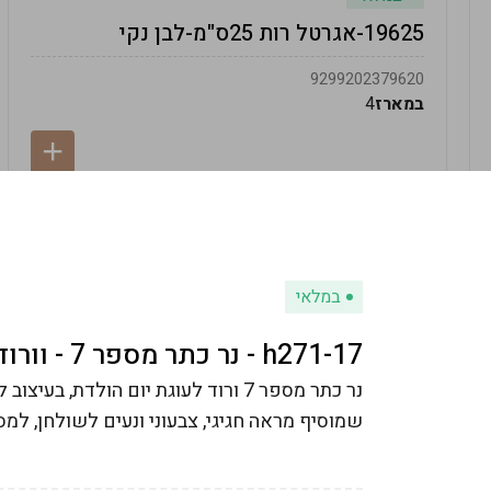
19625-אגרטל רות 25ס"מ-לבן נקי
9299202379620
במארז
4
במלאי
h271-17 - נר כתר מספר 7 - וורוד
נר כתר מספר 7 ורוד לעוגת יום הולדת,
שמוסיף מראה חגיגי, צבעוני ונעים לשולחן, למסי