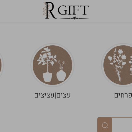
רחים
עצים|עציצים