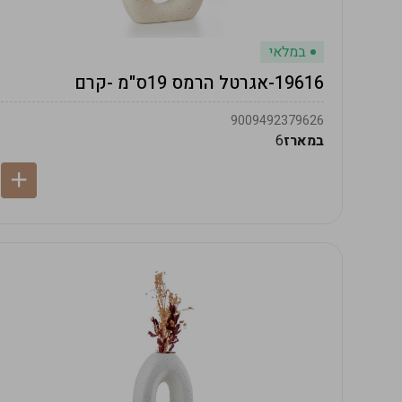
במלאי
19616-אגרטל הרמס 19ס"מ -קרם
9009492379626
במארז
6