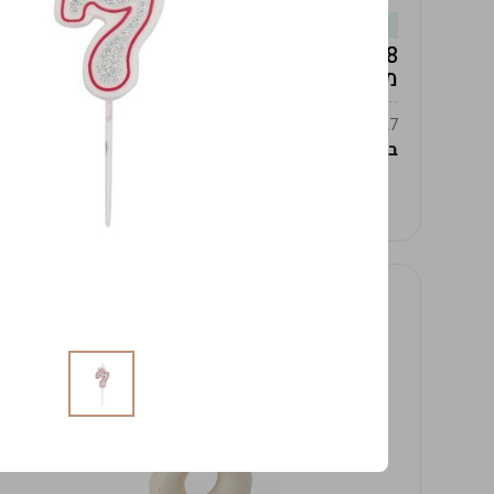
במלאי
19619/8-אגרטל אפרודיטה 24ס"מ -לבן
מנוקד
9009392379627
במארז
4