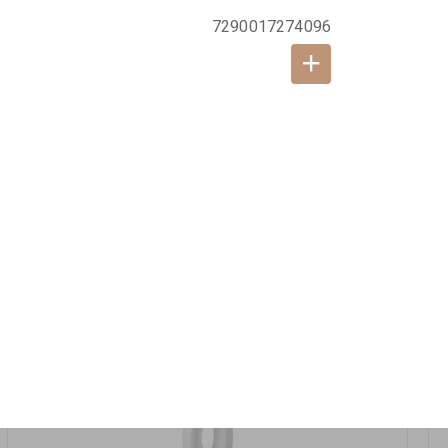
אזל המלאי
7290017274096
19617-2/17-אגרטל הרמס 19ס"מ -לבן נקי
9009492379626
במארז
6