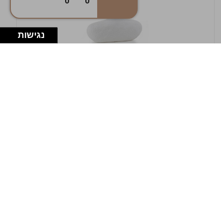
0
0
נגישות
במלאי
19607-1-אגרטל אריאנדה 15.5ס"מ - לבן
מחוספס
9009802379629
במארז
4