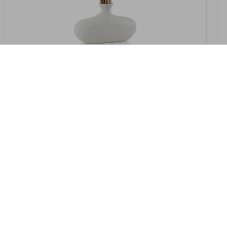
במלאי
19607-2/07-אגרטל אריאנדה 15.5ס"מ -
לבן נקי
9009802379629
במארז
4