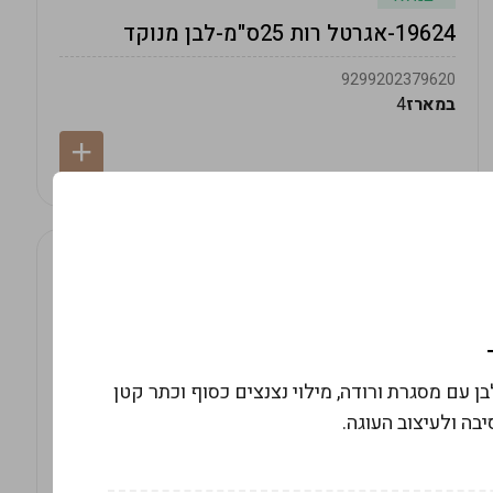
19624-אגרטל רות 25ס"מ-לבן מנוקד
9299202379620
במארז
4
 בעיצוב לבן עם מסגרת ורודה, מילוי נצנצים כסוף וכתר קטן
בה ולעיצוב העוגה.