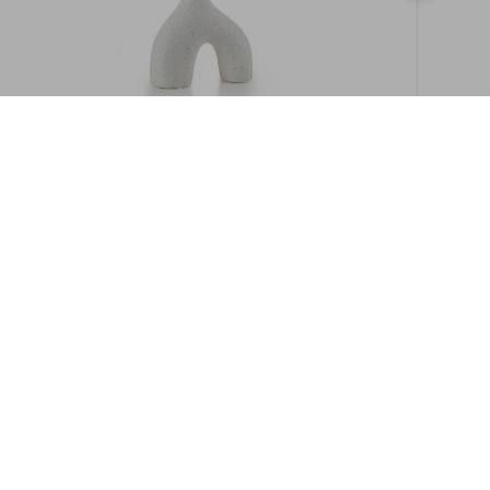
במלאי
19609/8-אגרטל איקרוס 16ס"מ -לבן מנוקד
9009892379622
במארז
6