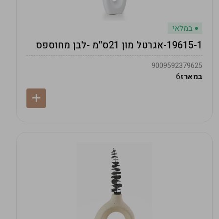
במלאי
19615-1-אגרטל מון 21ס"מ -לבן מחוספס
9009592379625
במארז
6