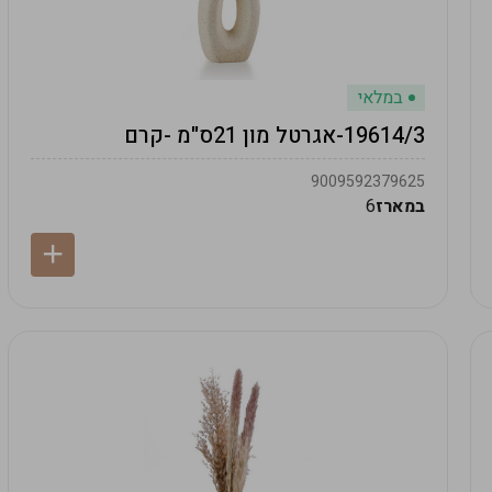
במלאי
19614/3-אגרטל מון 21ס"מ -קרם
9009592379625
במארז
6