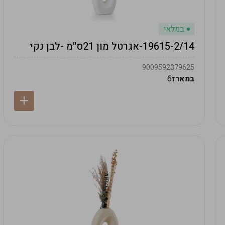
במלאי
19615-2/14-אגרטל מון 21ס"מ -לבן נקי
9009592379625
במארז
6