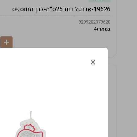
19626-אגרטל רות 25ס"מ-לבן מחוספס
9299202379620
במארז
4