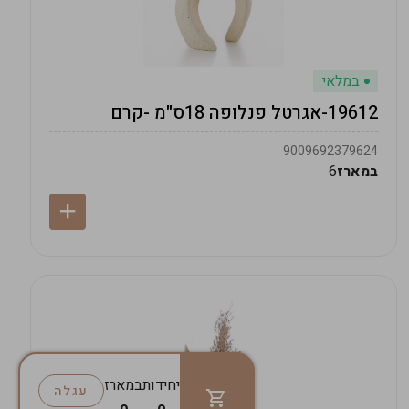
במלאי
19612-אגרטל פנלופה 18ס"מ -קרם
9009692379624
במארז
6
יחידות
במארז
עגלה