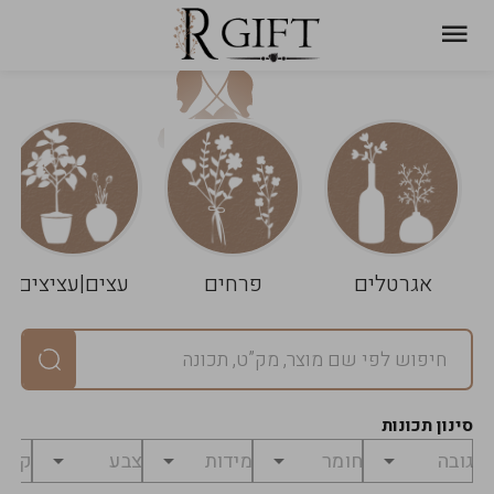
עגלת
ניקוי
שלך
הסל
אגרטלים
פרחים
עצים|עציצים
סיכום
יחידות
0
במארז
0
סינון תכונות
מחיר
0
₪
לפני