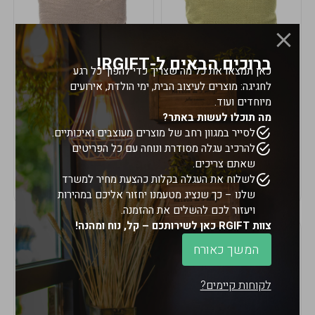
ברוכים הבאים ל-RGIFT!
כאן תמצאו את כל מה שצריך כדי להפוך כל רגע
לחגיגה: מוצרים לעיצוב הבית, ימי הולדת, אירועים
במלאי
במלאי
מיוחדים ועוד.
20083-כרית בד יוטה
20082-כרית בד יוטה
מה תוכלו לעשות באתר?
43ס"מ-מנטה
43ס"מ-סהרה
לסייר במגוון רחב של מוצרים מעוצבים ואיכותיים.
להרכיב עגלה מסודרת ונוחה עם כל הפריטים
9769815142145
9769815142145
במארז
4
במארז
4
שאתם צריכים.
לשלוח את העגלה בקלות כהצעת מחיר למשרד
שלנו – כך שנציג מטעמנו יחזור אליכם במהירות
ויעזור לכם להשלים את ההזמנה.
צוות RGIFT כאן לשירותכם – קל, נוח ומהנה!
המשך כאורח
לקוחות קיימים?