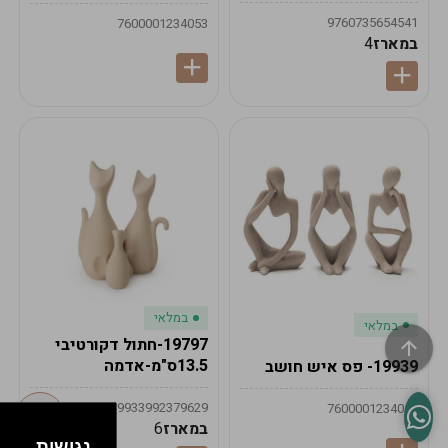
9760735654541
7600001234053
במארז
4
במלאי
במלאי
19797-חתול דקורטיבי
13.5ס"מ-אדמה
19939- פס איש חושב
9933992379629
7600001234052
במארז
6
נגישות