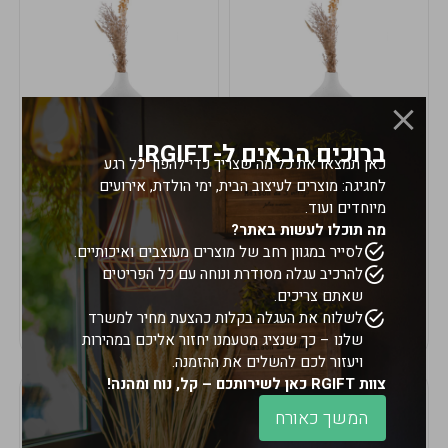
ברוכים הבאים ל-RGIFT!
כאן תמצאו את כל מה שצריך כדי להפוך כל רגע
אזל המלאי
במלאי
לחגיגה: מוצרים לעיצוב הבית, ימי הולדת, אירועים
19617-2/17-אגרטל
19617/6-אגרטל הרמס
מיוחדים ועוד.
הרמס 19ס"מ -לבן נקי
19ס"מ -לבן מנוקד
מה תוכלו לעשות באתר?
לסייר במגוון רחב של מוצרים מעוצבים ואיכותיים.
9009492379626
9009492379626
להרכיב עגלה מסודרת ונוחה עם כל הפריטים
במארז
6
במארז
6
שאתם צריכים.
לשלוח את העגלה בקלות כהצעת מחיר למשרד
שלנו – כך שנציג מטעמנו יחזור אליכם במהירות
ויעזור לכם להשלים את ההזמנה.
צוות RGIFT כאן לשירותכם – קל, נוח ומהנה!
המשך כאורח