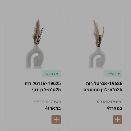
מע"מ
מע"מ
0
₪
0%
0
סה"כ
₪
לתשלום
לסיום הזמנה
במלאי
במלאי
19626-אגרטל רות
19625-אגרטל רות
25ס"מ-לבן מחוספס
25ס"מ-לבן נקי
9299202379620
9299202379620
במארז
4
במארז
4