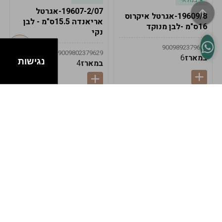
19607-2/07-אגרטל
19609/8-אגרטל איקרוס
אריאנדה 15.5ס"מ - לבן
16ס"מ -לבן מנוקד
נקי
9009892379622
9009802379629
במארז
6
נגישות
במארז
4
במלאי
במלאי
19607-1-אגרטל
19607/6-אגרטל