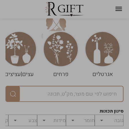
עגלת
ניקוי
שלך
הסל
אגרטלים
פרחים
עצים|עציצים
סיכום
יחידות
0
במארז
0
סינון תכונות
מחיר
0
₪
לפני