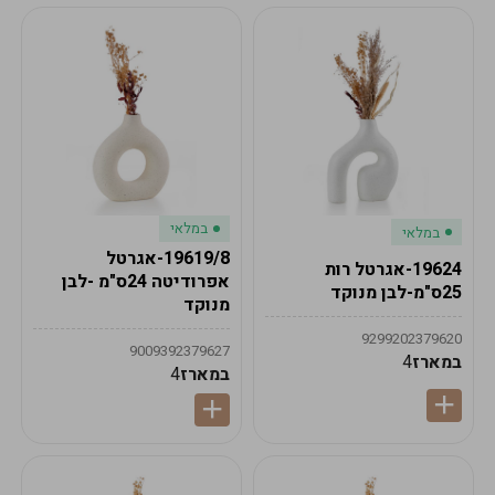
במלאי
במלאי
19619/8-אגרטל
19624-אגרטל רות
אפרודיטה 24ס"מ -לבן
25ס"מ-לבן מנוקד
מנוקד
9299202379620
9009392379627
במארז
4
במארז
4